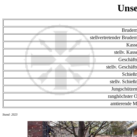
Unse
Bruderm
stellvertretender Bruder
Kass
stellv. Kas
Geschäfts
stellv. Geschäft
Schießm
stellv. Schieß
Jungschützen
ranghöchster O
amtierende Ma
Stand: 2023