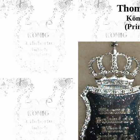
Thom
Kön
(Pri