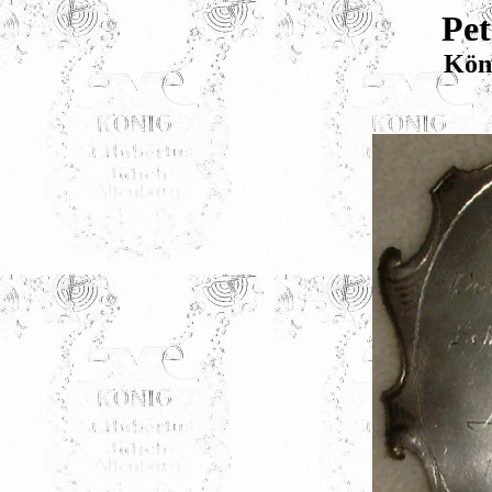
Pet
Kön