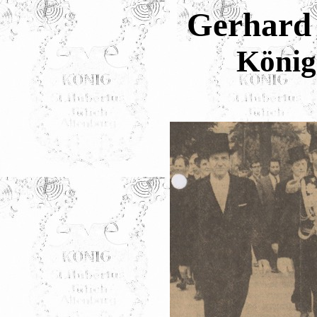
Gerhard
König